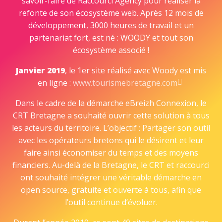
savoir-faire de Raccourci Agency pour réaliser la
refonte de son écosystème web. Après 12 mois de
développement, 3000 heures de travail et un
partenariat fort, est né : WOODY et tout son
écosystème associé !
Janvier 2019
, le 1er site réalisé avec Woody est mis
en ligne :
www.tourismebretagne.com
Dans le cadre de la démarche eBreizh Connexion, le
CRT Bretagne a souhaité ouvrir cette solution à tous
les acteurs du territoire. L’objectif : Partager son outil
avec les opérateurs bretons qui le désirent et leur
faire ainsi économiser du temps et des moyens
financiers. Au-delà de la Bretagne, le CRT et raccourci
ont souhaité intégrer une véritable démarche en
open source, gratuite et ouverte à tous, afin que
l’outil continue d’évoluer.