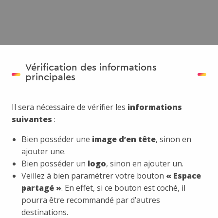
Informations principales
1
Menu Contenu
2
Vérification des informations
principales
Traduction des espaces
3
Il sera nécessaire de vérifier les
informations
Espaces associés
4
suivantes
:
Vérification des horaires
5
Bien posséder une
image d’en tête
, sinon en
ajouter une.
Bien posséder un
logo
, sinon en ajouter un.
Veillez à bien paramétrer votre bouton
« Espace
partagé »
. En effet, si ce bouton est coché, il
pourra être recommandé par d’autres
destinations.